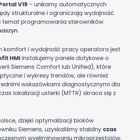
Portal V19
– unikamy automatycznych
łędy strukturalne i ograniczają wydajność
na temat programowania sterowników
maszyn
.
omfort i wydajność pracy operatora jest
ofit HMI
instalujemy panele dotykowe o
serii Siemens Comfort lub Unified), które
optyczne i wykresy trendów, ale również
ednimi wskazówkami diagnostycznymi dla
zas lokalizacji usterki (MTTR) skraca się z
polsce, dzięki optymalizacji bloków
wniku Siemens, uzyskaliśmy stabilny
czas
oczesnym wyeliminowaniu mikroprzestojów,