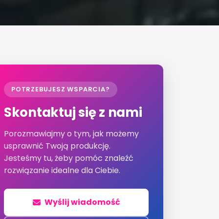
POTRZEBUJESZ WSPARCIA?
Skontaktuj się z nami
Porozmawiajmy o tym, jak możemy
usprawnić Twoją produkcję.
Jesteśmy tu, żeby pomóc znaleźć
rozwiązanie idealne dla Ciebie.
Wyślij wiadomość