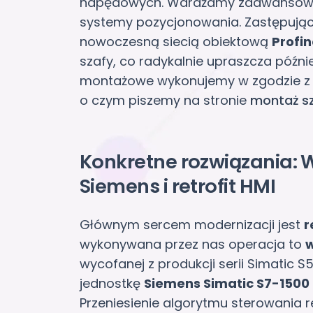
napędowych. Wdrażamy zaawansowan
systemy pozycjonowania. Zastępując 
nowoczesną siecią obiektową
Profin
szafy, co radykalnie upraszcza późni
montażowe wykonujemy w zgodzie z 
o czym piszemy na stronie
montaż sz
Konkretne rozwiązania:
Siemens i retrofit HMI
Głównym sercem modernizacji jest
r
wykonywana przez nas operacja to
w
wycofanej z produkcji serii Simatic 
jednostkę
Siemens Simatic S7-1500
Przeniesienie algorytmu sterowania r