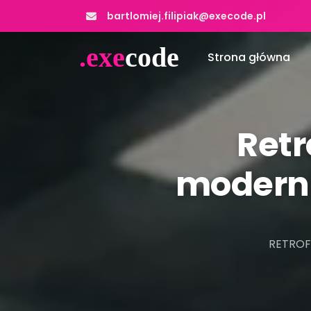
bartlomiej.filipiak@execode.pl
.exe
code
Strona główna
Retr
moderni
RETROF