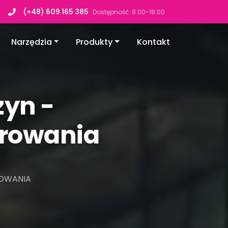
(+48) 609 165 385
Dostępność: 8:00-18:00
Narzędzia
Produkty
Kontakt
zyn -
erowania
ROWANIA