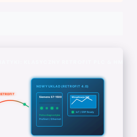
TYKI: KLASYCZNY RETROFIT PLC & HMI
NOWY UKŁAD (RETROFIT 4.0)
RETROFIT
Siemens S7-1500
Wizualizacja HMI
IoT / ERP Ready
Pełna diagnostyka
Profinet / Ethernet