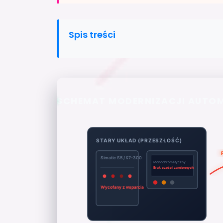
Spis treści
SCHEMAT MODERNIZACJI AUTOMA
STARY UKŁAD (PRZESZŁOŚĆ)
Simatic S5 / S7-300
Monochromatyczny
Brak części zamiennych
Wycofany z wsparcia