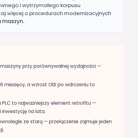
awnego i wytrzymałego korpusu
taj więcej o procedurach modernizacyjnych
a maszyn
.
j maszyny przy porównywalnej wydajności —
6 miesięcy, a wzrost OEE po wdrożeniu to
u PLC to najważniejszy element retrofitu —
inwestycję na lata.
wnolegle ze starą — przełączenie zajmuje jeden
i.