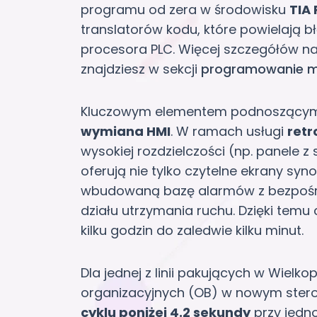
programu od zera w środowisku
TIA 
translatorów kodu, które powielają b
procesora PLC. Więcej szczegółów 
znajdziesz w sekcji
programowanie 
Kluczowym elementem podnoszącym k
wymiana HMI
. W ramach usługi
retr
wysokiej rozdzielczości (np. panele z 
oferują nie tylko czytelne ekrany syn
wbudowaną bazę alarmów z bezpośr
działu utrzymania ruchu. Dzięki temu c
kilku godzin do zaledwie kilku minut.
Dla jednej z linii pakujących w Wielko
organizacyjnych (OB) w nowym stero
cyklu poniżej 4.2 sekundy
przy jedn