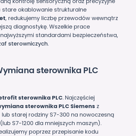
ą kontrolę sensoryczną oraz precyzyjne
stare okablowanie strukturalne
et
, redukujemy liczbę przewodów wewnątrz
ejszą diagnostykę. Wszelkie prace
najwyższymi standardami bezpieczeństwa,
af sterowniczych
.
 Wymiana sterownika PLC
etrofit sterownika PLC
. Najczęściej
ymiana sterownika PLC Siemens
z
S5 lub starej rodziny S7-300 na nowoczesną
(lub S7-1200 dla mniejszych maszyn).
ealizujemy poprzez przepisanie kodu